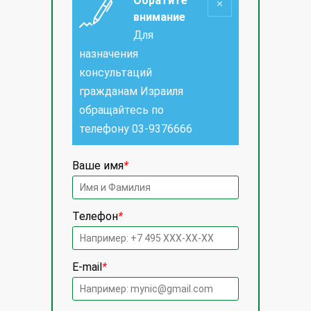
Обратите
внимание
Для
назначения
консультаций
гражданам Израиля
обращайтесь по
телефону
03-9376666
Ваше имя
*
Телефон
*
E-mail
*