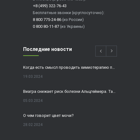
+8 (499) 322-76-43
Бесплатные звонки (круглосуточно):
8 800 775-24-86
(из России)
0 800 80-11-87
(из Украины)
Последние новости
Когда есть смысл проводить химиотерапию при раке толстой кишки?
19.03.2024
Виагра снижает риск болезни Альцгеймера. Так ли это?
05.03.2024
О чем говорит цвет мочи?
28.02.2024
Домашнее УЗИ — израильская разработка, покоряющая мир