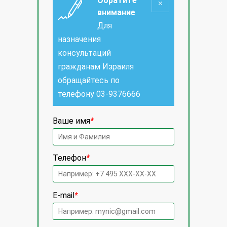
Обратите
внимание
Для
назначения
консультаций
гражданам Израиля
обращайтесь по
телефону
03-9376666
Ваше имя
*
Телефон
*
E-mail
*