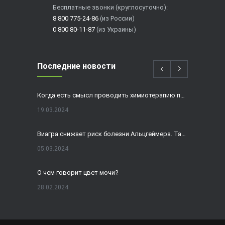
Бесплатные звонки (круглосуточно):
8 800 775-24-86
(из России)
0 800 80-11-87
(из Украины)
Последние новости
Когда есть смысл проводить химиотерапию при раке толстой кишки?
19.03.2024
Виагра снижает риск болезни Альцгеймера. Так ли это?
05.03.2024
О чем говорит цвет мочи?
28.02.2024
Домашнее УЗИ — израильская разработка, покоряющая мир