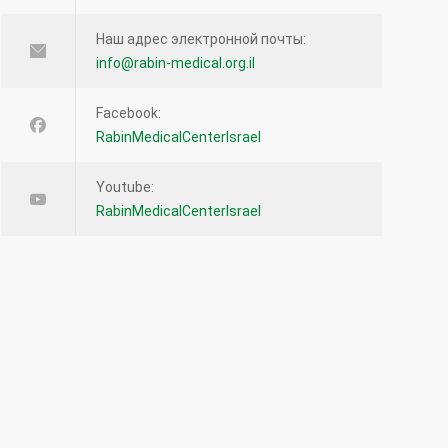
Наш адрес электронной почты:
info@rabin-medical.org.il
Facebook:
RabinMedicalCenterIsrael
Youtube:
RabinMedicalCenterIsrael