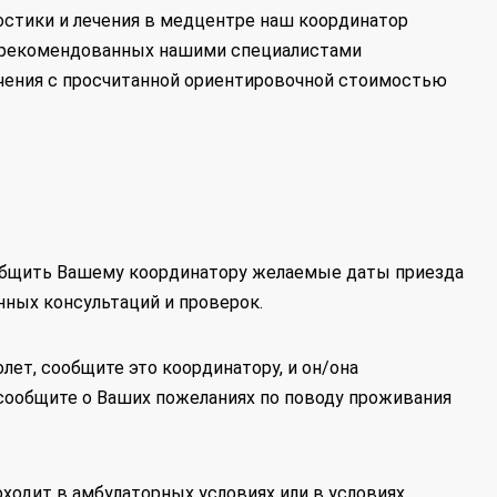
остики и лечения в медцентре наш координатор
и рекомендованных нашими специалистами
ечения с просчитанной ориентировочной стоимостью
ообщить Вашему координатору желаемые даты приезда
нных консультаций и проверок.
лет, сообщите это координатору, и он/она
сообщите о Ваших пожеланиях по поводу проживания
оходит в амбулаторных условиях или в условиях