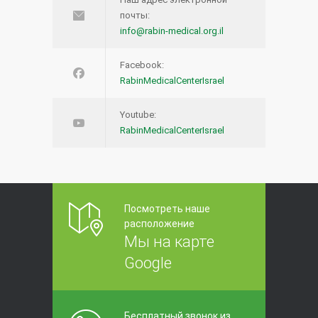
почты:
info@rabin-medical.org.il
Facebook:
RabinMedicalCenterIsrael
Youtube:
RabinMedicalCenterIsrael
Посмотреть наше
расположение
Мы на карте
Google
Бесплатный звонок из