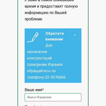
время и предоставят полную
информацию по Вашей
проблеме.
Обратите
внимание
Для
назначения
консультаций
гражданам Израиля
обращайтесь по
телефону
03-9376666
Ваше имя
*