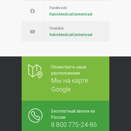
Facebook:
RabinMedicalCenterIsrael
Youtube:
RabinMedicalCenterIsrael
Посмотреть наше
расположение
Мы на карте
Google
Бесплатный звонок из
России
8 800 775-24-86