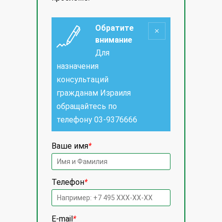
Обратите
внимание
Для
назначения
консультаций
гражданам Израиля
обращайтесь по
телефону
03-9376666
Ваше имя
*
Телефон
*
E-mail
*