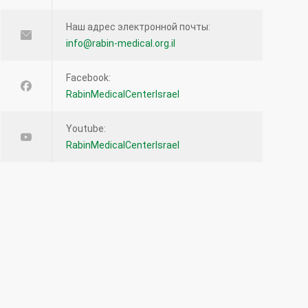
Наш адрес электронной почты:
info@rabin-medical.org.il
Facebook:
RabinMedicalCenterIsrael
Youtube:
RabinMedicalCenterIsrael