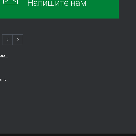
Напишите нам
Когда есть смысл проводить химиотерапию при раке толстой кишки?
Виагра снижает риск болезни Альцгеймера. Так ли это?
Домашнее УЗИ — израильская разработка, покоряющая мир