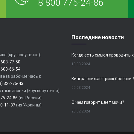
8 800 775-24-86
Последние новости
иле (круглосуточно):
 603-77-50
19.03.2024
 603-66-54
ве (в рабочие часы):
9) 322-76-43
05.03.2024
тные звонки (круглосуточно):
775-24-86
(из России)
О чем говорит цвет мочи?
80-11-87
(из Украины)
28.02.2024