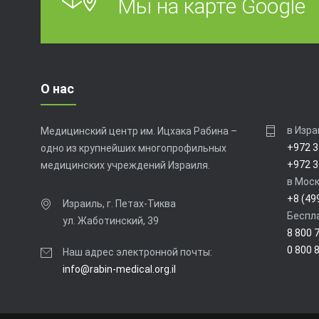
Мы на карте Google
О нас
в Изра
Медицинский центр им. Ицхака Рабина –
+972 3
одно из крупнейших многопрофильных
+972 3
медицинских учреждений Израиля.
в Моск
+8 (49
Израиль, г. Петах-Тиква
Беспла
ул. Жаботинский, 39
8 800 
0 800 
Наш адрес электронной почты:
info@rabin-medical.org.il