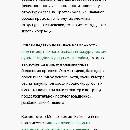
физиологически и анатомически правильную
структуру клапана. Протезирование клапанов
сердца проводится в случае сложных
структурных изменений, которые не поддаются
другой коррекции.
Совсем недавно появилась возможность
замены аортального клапана не хирургическим
путем, а эндоваскулярным способом,
которая
заключается в замене клапана через
бедренную артерию. Эта методика, благодаря
своей высокой эффективности, очень быстро
стала популярной среди кардиохирургов, т.к.
имеет малоинвазивный характер и не требует
продолжительной послеоперационной
реабилитации больного.
Кроме того, в Медцентре им. Рабина успешно
практикуется
малоинвазивная замена
аортального и митрального клапанов
при