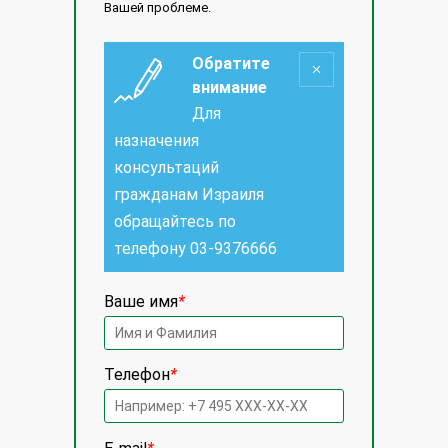
Вашей проблеме.
Обратите
внимание
Для
назначения
консультаций
гражданам Израиля
обращайтесь по
телефону
03-9376666
Ваше имя
*
Телефон
*