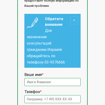
предоставят полную информацию по
Вашей проблеме.
Обратите
внимание
Для
назначения
консультаций
гражданам Израиля
обращайтесь по
телефону
03-9376666
Ваше имя
*
Телефон
*