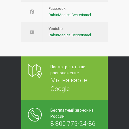
Facebook:
RabinMedicalCenterIsrael
Youtube:
RabinMedicalCenterIsrael
Посмотреть наше
расположение
Мы на карте
Google
Бесплатный звонок из
России
8 800 775-24-86