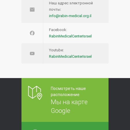
Наш адрес электронной
почты:
info@rabin-medical.org.il
Facebook:
RabinMedicalCenterIsrael
Youtube:
RabinMedicalCenterIsrael
Посмотреть наше
расположение
Мы на карте
Google