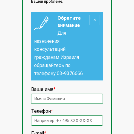
Вашей проблеме.
Обратите
внимание
Для
назначения
консультаций
гражданам Израиля
обращайтесь по
телефону
03-9376666
Ваше имя
*
Телефон
*
E-mail
*