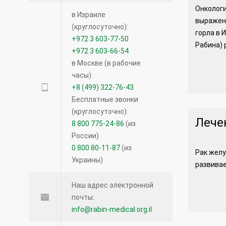
Онкологи
в Израиле
выраженн
(круглосуточно):
горла в 
+972 3 603-77-50
Рабина) 
+972 3 603-66-54
в Москве (в рабочие
часы):
+8 (499) 322-76-43
Бесплатные звонки
(круглосуточно):
Лече
8 800 775-24-86
(из
России)
0 800 80-11-87
(из
Рак желу
Украины)
развивае
Наш адрес электронной
почты:
info@rabin-medical.org.il