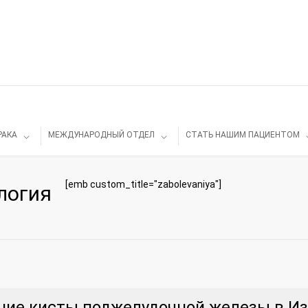
РАКА
МЕЖДУНАРОДНЫЙ ОТДЕЛ
СТАТЬ НАШИМ ПАЦИЕНТОМ
[emb custom_title="zabolevaniya"]
ология
ние кисты поджелудочной железы в И