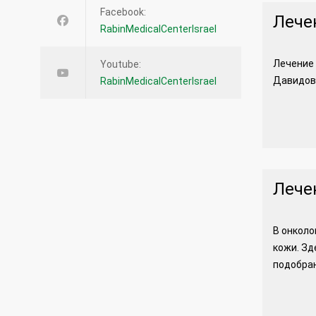
Facebook:
Лече
RabinMedicalCenterIsrael
Лечение 
Youtube:
Давидов,
RabinMedicalCenterIsrael
Лече
В онколо
кожи. Зд
подобран