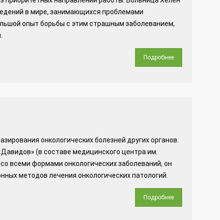
из приоритетных направлений работы. Больница Хелен
аведений в мире, занимающихся проблемами
ольшой опыт борьбы с этим страшным заболеванием,
.
Подробнее
зирования онкологических болезней других органов.
«Давидов» (в составе медицинского центра им.
 со всеми формами онкологических заболеваний, он
нных методов лечения онкологических патологий.
Подробнее