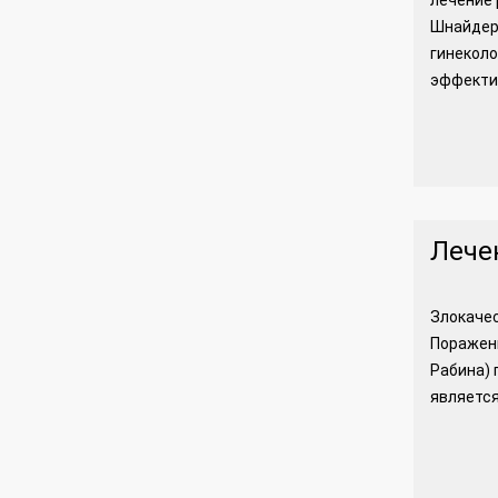
лечение 
Шнайдер 
гинеколо
эффектив
Лече
Злокачес
Поражени
Рабина) 
является