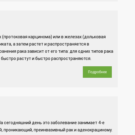
х (протоковая карцинома) или в железах (дольковая
иката, а затем растет и распространяется в
анения рака зависит от его типа: для одних типов рака
— быстро растут и быстро распространяются.
Подробнее
На сегодняшний день это заболевание занимает 4-е
й, проникающий, преинвазивный рак и аденокрациному.