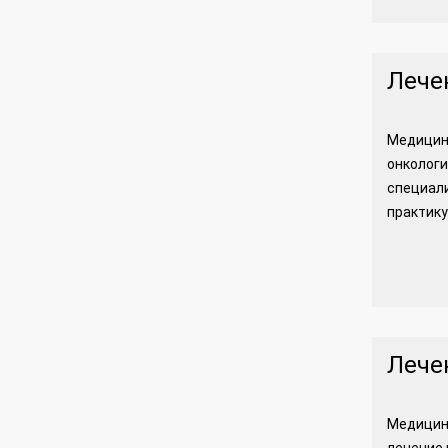
Лече
Медицинс
онкологи
специали
практику
Лече
Медицин