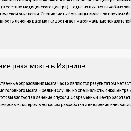
рака матки в Израиле являются для специалистов центра одним 
(в составе медицинского центра) — одно из лучших лечебных з
гической онкологии. Специалисты больницы имеют за плечами б
ность лечения рака матки достигает максимальных показателей
ние рака мозга в Израиле
твенные образования мозга часто являются результатом метаста
я головного мозга – редкий случай, но специалисты онкоцентра 
готовы взяться за лечение опухоли. Современный центр работает
 мировым лидером в вопросах разработки и внедрения инновацио