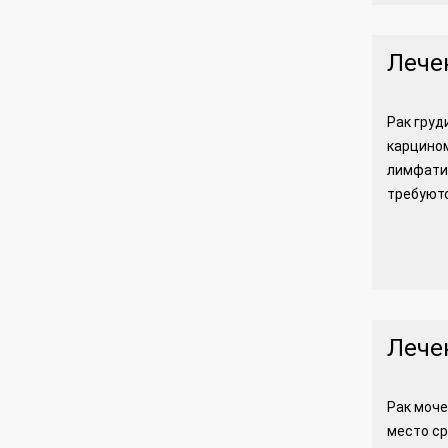
Лече
Рак груд
карцином
лимфатич
требуютс
Лече
Рак моче
место ср