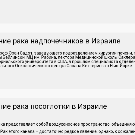
ние рака надпочечников в Израиле
роф Эран Садот, заведующего подразделением хирургии печени
 Бейлинсон, МЦ им. Рабина, лектора Медицинской школы Саклер
рнельского университета в США, в прошлом специалиста отделен
ьного Онкологического центра Слоана Кеттеринга в Нью-Йорке.
ние рака носоглотки в Израиле
ка представляет собой воздухоносное пространство, объединяю
 Рак этого канала – достаточно редкое явление, однако, к сожален