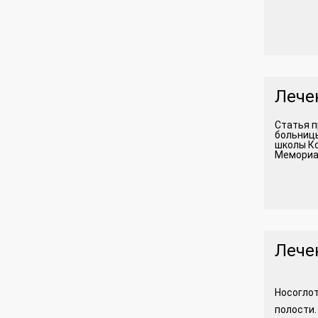
Лече
Статья п
больницы
школы Ко
Мемориал
Лече
Носоглот
полости.