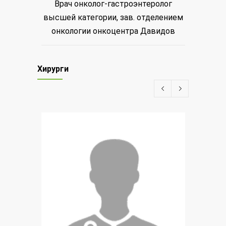
Врач онколог-гастроэнтеролог
Врач-
высшей категории, зав. отделением
онкологии онкоцентра Давидов
Зав. по
Хирурги