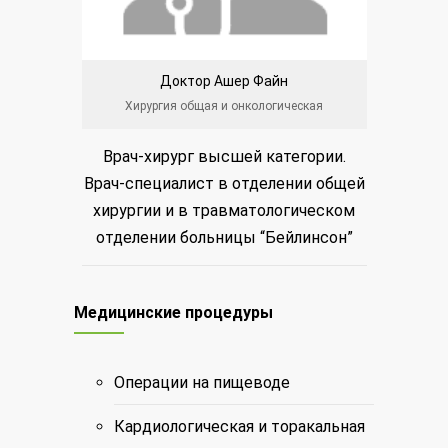
Доктор Ашер Файн
Докт
Хирургия общая и онкологическая
Хиру
Врач-хирург высшей категории.
Врач-х
Врач-специалист в отделении общей
Зав.
хирургии и в травматологическом
поликл
отделении больницы “Бейлинсон”
желудка
Медицинские процедуры
Операции на пищеводе
Кардиологическая и торакальная