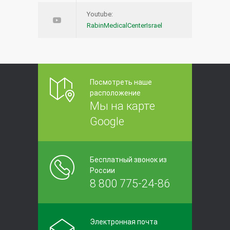
Youtube:
RabinMedicalCenterIsrael
Посмотреть наше
расположение
Мы на карте
Google
Бесплатный звонок из
России
8 800 775-24-86
Электронная почта