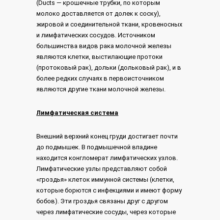
(Ducts — крошечные трубки, по которым
молоко доставляется от долек к соску),
жировой и соединительной ткани, кровеносных
и лимфатических cосудов. Источником
большинства видов рака молочной железы
являются клетки, выстилающие протоки
(протоковый рак), дольки (дольковый рак), и в
более редких случаях в первоисточником
являются другие ткани молочной железы.
Лимфатическая система
Внешний верхний конец груди достигает почти
до подмышек. В подмышечной впадине
находится конгломерат лимфатических узлов.
Лимфатические узлы представляют собой
«гроздья» клеток иммунной системы (клетки,
которые борются с инфекциями и имеют форму
бобов). Эти гроздья связаны друг с другом
через лимфатические сосуды, через которые