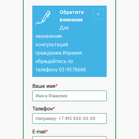
Обратите
внимание
Для
назначения
консультаций
гражданам Израиля
обращайтесь по
телефону
03-9376666
Ваше имя
*
Телефон
*
E-mail
*