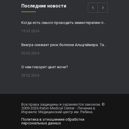
Последние новости
Когда есть смысл проводить химиотерапию при раке толстой кишки?
19.03.2024
Виагра снижает риск болезни Альцгеймера. Так ли это?
05.03.2024
О чем говорит цвет мочи?
28.02.2024
Домашнее УЗИ — израильская разработка, покоряющая мир
19.02.2024
Все права защищены и охраняются законом. ©
2009-
2026
Rabin Medical Center - Лечение в
Внематочная беременность спасла от редкого вида онкологии
Израиле: Медицинский центр им. Рабина.
Политика в отношениие обработки
01.02.2024
персональных данных