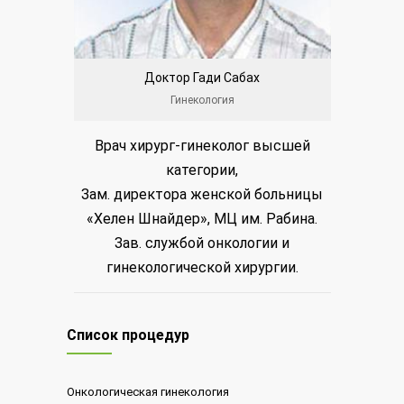
Доктор Гади Сабах
Гинекология
Врач хирург-гинеколог высшей
Врач 
категории,
Зам. директора женской больницы
З
«Хелен Шнайдер», МЦ им. Рабина.
онко
Зав. службой онкологии и
больниц
гинекологической хирургии.
Список процедур
Онкологическая гинекология