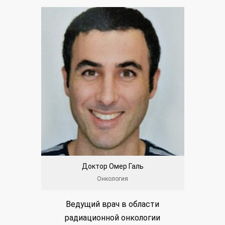
П
Доктор Омер Галь
Онкология
Зав. по
Ведущий врач в области
Он
радиационной онкологии