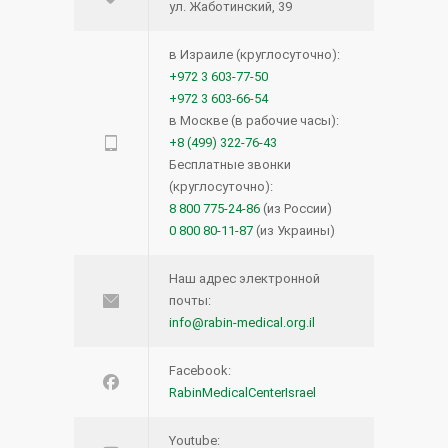
Синий лазер для удаления
12513
ул. Жаботинский, 39
опухолей и поражений голосовых
связок.
в Израиле (круглосуточно):
+972 3 603-77-50
15.12.2020
+972 3 603-66-54
в Москве (в рабочие часы):
Прием кроверазжижающих
12079
+8 (499) 322-76-43
препаратов возможен и перед
Бесплатные звонки
(круглосуточно):
операцией — новое исследование
8 800 775-24-86
(из России)
27.04.2016
0 800 80-11-87
(из Украины)
Лимфома кожи: что нужно знать?
12069
Наш адрес электронной
почты:
16.08.2016
info@rabin-medical.org.il
Что такое виртуальная
11360
Facebook:
колоноскопия?
RabinMedicalCenterIsrael
19.12.2013
Youtube: