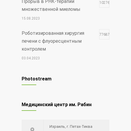
Прорыв в РНК-терапии
102768
множественной миеломы
15.08.2023
Роботизированная хирургия
77687
печени с флуоресцентным
контролем
03.04.2023
Чудо Шая
17778
Photostream
30.12.2021
Редкий вид рака — меланома
12624
Медицинский центр им. Рабин
глаза
20.08.2014
Израиль, г. Петах-Тиква