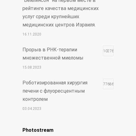
“Бейлинсон” на первом месте в
рейтинге качества медицинских
услуг среди крупнейших
медицинских центров Израиля.
16.11.2020
Прорыв в РНК-терапии
102765
множественной миеломы
15.08.2023
Роботизированная хирургия
77686
печени с флуоресцентным
контролем
03.04.2023
Чудо Шая
17777
Photostream
30.12.2021