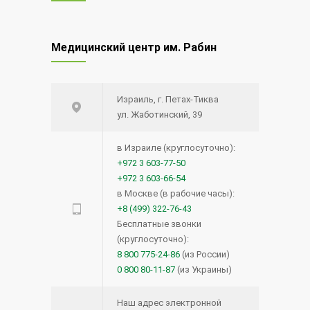
Редкий вид рака — меланома
12623
Медицинский центр им. Рабин
глаза
20.08.2014
Израиль, г. Петах-Тиква
Синий лазер для удаления
12512
ул. Жаботинский, 39
опухолей и поражений голосовых
связок.
в Израиле (круглосуточно):
+972 3 603-77-50
15.12.2020
+972 3 603-66-54
в Москве (в рабочие часы):
Прием кроверазжижающих
12078
+8 (499) 322-76-43
препаратов возможен и перед
Бесплатные звонки
(круглосуточно):
операцией — новое исследование
8 800 775-24-86
(из России)
27.04.2016
0 800 80-11-87
(из Украины)
Лимфома кожи: что нужно знать?
12067
Наш адрес электронной