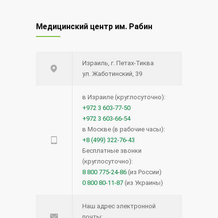
Редкий вид рака — меланома
12602
Медицинский центр им. Рабин
глаза
20.08.2014
Израиль, г. Петах-Тиква
Синий лазер для удаления
12492
ул. Жаботинский, 39
опухолей и поражений голосовых
связок.
в Израиле (круглосуточно):
+972 3 603-77-50
15.12.2020
+972 3 603-66-54
в Москве (в рабочие часы):
Прием кроверазжижающих
12055
+8 (499) 322-76-43
препаратов возможен и перед
Бесплатные звонки
(круглосуточно):
операцией — новое исследование
8 800 775-24-86
(из России)
27.04.2016
0 800 80-11-87
(из Украины)
Лимфома кожи: что нужно знать?
12045
Наш адрес электронной
почты: