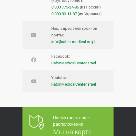
(круглосуточно):
операцией — новое исследование
8 800 775-24-86
(из России)
27.04.2016
0 800 80-11-87
(из Украины)
Лимфома кожи: что нужно знать?
12054
Наш адрес электронной
почты:
16.08.2016
info@rabin-medical.org.il
Что такое виртуальная
11348
Facebook:
колоноскопия?
RabinMedicalCenterIsrael
19.12.2013
Youtube:
RabinMedicalCenterIsrael
Несколько фактов о Кейтруде и
11285
иммунотерапевтических
препаратах при лечении рака
10.09.2017
Посмотреть наше
расположение
Мы на карте