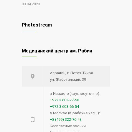
03.04.2023
Чудо Шая
17766
Photostream
30.12.2021
Редкий вид рака — меланома
12610
Медицинский центр им. Рабин
глаза
20.08.2014
Израиль, г. Петах-Тиква
Синий лазер для удаления
12498
ул. Жаботинский, 39
опухолей и поражений голосовых
связок.
в Израиле (круглосуточно):
+972 3 603-77-50
15.12.2020
+972 3 603-66-54
в Москве (в рабочие часы):
Прием кроверазжижающих
12063
+8 (499) 322-76-43
препаратов возможен и перед
Бесплатные звонки