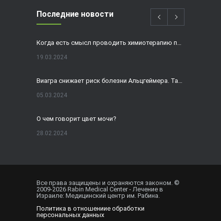
Последние новости
Когда есть смысл проводить химиотерапию при раке толстой кишки?
19.03.2024
Виагра снижает риск болезни Альцгеймера. Так ли это?
05.03.2024
О чем говорит цвет мочи?
28.02.2024
Домашнее УЗИ — израильская разработка, покоряющая мир
19.02.2024
Все права защищены и охраняются законом. ©
2009-
2026
Rabin Medical Center - Лечение в
Внематочная беременность спасла от редкого вида онкологии
Израиле: Медицинский центр им. Рабина.
Политика в отношениие обработки
01.02.2024
персональных данных