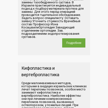
замены тазобедренного сустава. В
Израиле практикуется индивидуальный
подход к подбору материала протеза для
замены. Для этого перед операцией
проводится тщательное обследование.
Задать вопрос специалисту Оставить
заявку Уточнить стоимость Врачебный
состав Профессор Йона
КосашвилиОртопедия Заведующий
отделением ортопедии. Зав.
подразделением эндопротезирования
суставов.
Подробнее
Кифопластика и
вертебропластика
Среди малоинвазивных методов,
которыми в ведущих израильских клиниках
лечат переломы позвонков, особое место
занимают кифопластика и
вертебропластика. Наиболее эффектны
они при лечении компрессионных
переломов позвонков, вызванных
остеопорозом, у пожилых людей. При