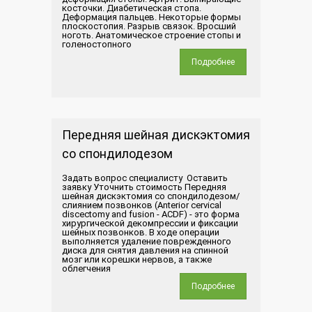
косточки. Диабетическая стопа.
Деформация пальцев. Некоторые формы
плоскостопия. Разрыв связок. Вросший
ноготь. Анатомическое строение стопы и
голеностопного
Подробнее
Передняя шейная дискэктомия
со спондилодезом
Задать вопрос специалисту Оставить
заявку Уточнить стоимость Передняя
шейная дискэктомия со спондилодезом/
слиянием позвонков (Anterior cervical
discectomy and fusion - ACDF) - это форма
хирургической декомпрессии и фиксации
шейных позвонков. В ходе операции
выполняется удаление поврежденного
диска для снятия давления на спинной
мозг или корешки нервов, а также
облегчения
Подробнее