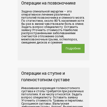
Операции на позвоночнике
Задача спинальной хирургии – это
оперативное лечение различных
патологий позвоночника и спинного мозга.
По статистике, около 80 % населения хотя
бы раз в жизни чувствовали боль в спине.
Задать вопрос специалисту Оставить
заявку Уточнить стоимость Наиболее
распространёнными заболеваниями
считаются отложение солей,
межпозвоночные грыжи, остеопороз,
смещение дисков и сужение
Подробнее
Операции на ступне и
голеностопном суставе
Инвазивная коррекция голеностопного
сустава и стопы требуется при различных
патологиях. К их числу относятся: Задать
вопрос специалисту Оставить заявку
Уточнить стоимость Травмы и переломы.
Сросшиеся суставы. Вальгусная
деформация стопы. Артрит. Выпирающие