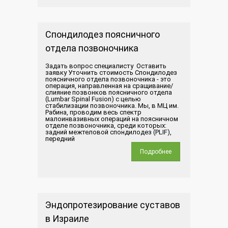
Спондилодез поясничного
отдела позвоночника
Задать вопрос специалисту Оставить
заявку Уточнить стоимость Спондилодез
поясничного отдела позвоночника - это
операция, направленная на сращивание/
слияние позвонков поясничного отдела
(Lumbar Spinal Fusion) с целью
стабилизации позвоночника. Мы, в МЦ им.
Рабина, проводим весь спектр
малоинвазивных операций на поясничном
отделе позвоночника, среди которых:
задний межтеловой спондилодез (PLIF),
передний
Подробнее
Эндопротезирование суставов
в Израиле