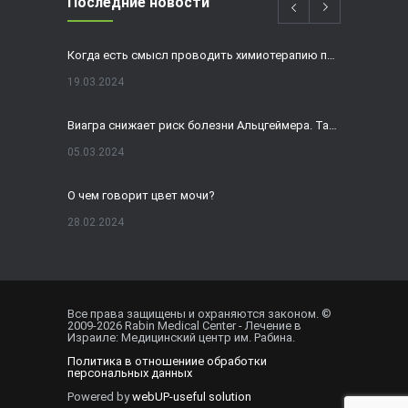
Последние новости
Когда есть смысл проводить химиотерапию при раке толстой кишки?
19.03.2024
Виагра снижает риск болезни Альцгеймера. Так ли это?
05.03.2024
О чем говорит цвет мочи?
28.02.2024
Домашнее УЗИ — израильская разработка, покоряющая мир
19.02.2024
Все права защищены и охраняются законом. ©
2009-
2026
Rabin Medical Center - Лечение в
Внематочная беременность спасла от редкого вида онкологии
Израиле: Медицинский центр им. Рабина.
Политика в отношениие обработки
01.02.2024
персональных данных
Powered by
webUP-useful solution