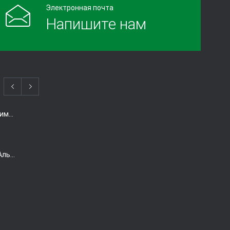
Электронная почта
лечении рака
Напишите нам
11288
10.09.2017
Когда есть смысл проводить химиотерапию при раке толстой кишки?
Виагра снижает риск болезни Альцгеймера. Так ли это?