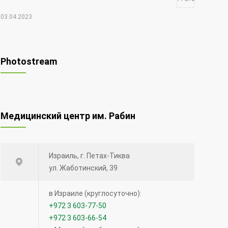
03.04.2023
Чудо Шая
17768
Photostream
30.12.2021
Редкий вид рака — меланома глаза
Медицинский центр им. Рабин
12612
20.08.2014
Израиль, г. Петах-Тиква
Синий лазер для удаления опухолей и
ул. Жаботинский, 39
поражений голосовых связок.
12502
в Израиле (круглосуточно):
+972 3 603-77-50
15.12.2020
+972 3 603-66-54