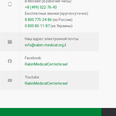
в Москве (в рабочие часы):
Прием кроверазжижающих препаратов
+8 (499) 322-76-43
возможен и перед операцией — новое
Бесплатные звонки (круглосуточно):
исследование
8 800 775-24-86
(из России)
0 800 80-11-87
(из Украины)
12066
27.04.2016
Наш адрес электронной почты:
info@rabin-medical.org.il
Лимфома кожи: что нужно знать?
12057
Facebook:
RabinMedicalCenterIsrael
16.08.2016
Youtube:
Что такое виртуальная колоноскопия?
RabinMedicalCenterIsrael
11352
19.12.2013
Несколько фактов о Кейтруде и
иммунотерапевтических препаратах при