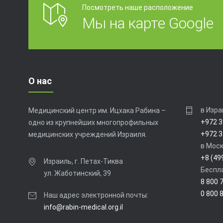
Посмотреть наше расположение
Мы на карте Google
О нас
в Изра
Медицинский центр им. Ицхака Рабина –
+972 3
одно из крупнейших многопрофильных
+972 3
медицинских учреждений Израиля.
в Моск
+8 (49
Израиль, г. Петах-Тиква
Беспла
ул. Жаботинский, 39
8 800 
0 800 
Наш адрес электронной почты:
info@rabin-medical.org.il