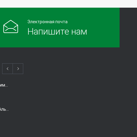
Несколько фактов о Кейтруде и
иммунотерапевтических препаратах при
Электронная почта
лечении рака
Напишите нам
11288
10.09.2017
Когда есть смысл проводить химиотерапию при раке толстой кишки?
Виагра снижает риск болезни Альцгеймера. Так ли это?