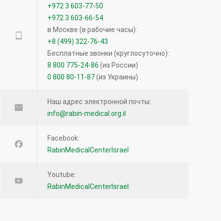
+972 3 603-77-50
15.12.2020
+972 3 603-66-54
в Москве (в рабочие часы):
Прием кроверазжижающих препаратов
+8 (499) 322-76-43
возможен и перед операцией — новое
Бесплатные звонки (круглосуточно):
исследование
8 800 775-24-86
(из России)
0 800 80-11-87
(из Украины)
12066
27.04.2016
Наш адрес электронной почты:
info@rabin-medical.org.il
Лимфома кожи: что нужно знать?
12057
Facebook:
RabinMedicalCenterIsrael
16.08.2016
Youtube:
Что такое виртуальная колоноскопия?
RabinMedicalCenterIsrael
11350
19.12.2013