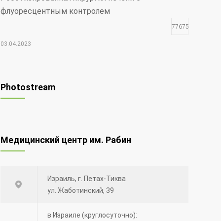
флуоресцентным контролем
77675
03.04.2023
Чудо Шая
17768
Photostream
30.12.2021
Редкий вид рака — меланома глаза
Медицинский центр им. Рабин
12612
20.08.2014
Израиль, г. Петах-Тиква
Синий лазер для удаления опухолей и
ул. Жаботинский, 39
поражений голосовых связок.
12502
в Израиле (круглосуточно):