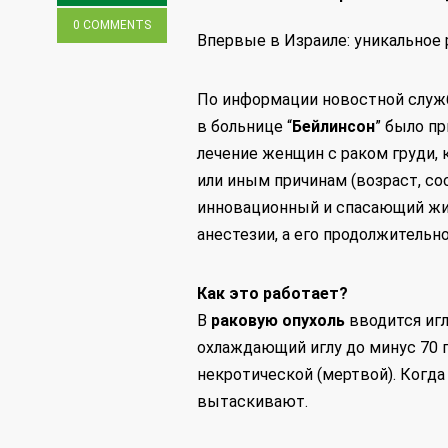
0 COMMENTS
Впервые в Израиле: уникальное 
По информации новостной служб
в больнице “
Бейлинсон
” было п
лечение женщин с раком груди,
или иным причинам (возраст, сос
инновационный и спасающий жиз
анестезии, а его продолжительно
Как это работает?
В
раковую опухоль
вводится игл
охлаждающий иглу до минус 70 г
некротической (мертвой). Когда 
вытаскивают.