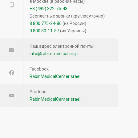
в Москве (в рабочие часы):
Прием кроверазжижающих препаратов
+8 (499) 322-76-43
возможен и перед операцией — новое
Бесплатные звонки (круглосуточно):
исследование
8 800 775-24-86
(из России)
0 800 80-11-87
(из Украины)
12071
27.04.2016
Наш адрес электронной почты:
info@rabin-medical.org.il
Лимфома кожи: что нужно знать?
12063
Facebook:
RabinMedicalCenterIsrael
16.08.2016
Youtube:
Что такое виртуальная колоноскопия?
RabinMedicalCenterIsrael
11356
19.12.2013
Несколько фактов о Кейтруде и
иммунотерапевтических препаратах при