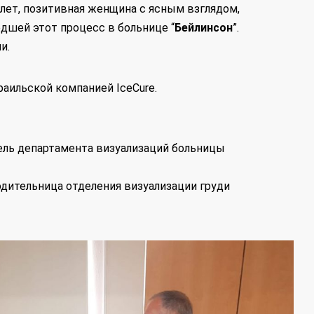
 лет, позитивная женщина с ясным взглядом,
дшей этот процесс в больнице “
Бейлинсон
”.
и.
раильской компанией IceCure.
ель департамента визуализаций больницы
одительница отделения визуализации груди