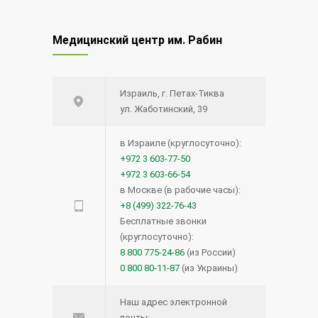
Редкий вид рака — меланома
12606
Медицинский центр им. Рабин
глаза
20.08.2014
Израиль, г. Петах-Тиква
Синий лазер для удаления
12496
ул. Жаботинский, 39
опухолей и поражений голосовых
связок.
в Израиле (круглосуточно):
+972 3 603-77-50
15.12.2020
+972 3 603-66-54
в Москве (в рабочие часы):
Прием кроверазжижающих
12060
+8 (499) 322-76-43
препаратов возможен и перед
Бесплатные звонки
(круглосуточно):
операцией — новое исследование
8 800 775-24-86
(из России)
27.04.2016
0 800 80-11-87
(из Украины)
Лимфома кожи: что нужно знать?
12051
Наш адрес электронной
почты: