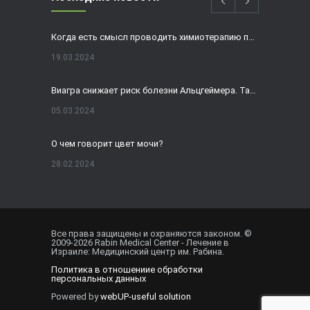
Когда есть смысл проводить химиотерапию при раке толстой кишки?
19.03.2024
Виагра снижает риск болезни Альцгеймера. Так ли это?
05.03.2024
О чем говорит цвет мочи?
28.02.2024
Домашнее УЗИ — израильская разработка, покоряющая мир
19.02.2024
Все права защищены и охраняются законом. ©
2009-
2026
Rabin Medical Center - Лечение в
Внематочная беременность спасла от редкого вида онкологии
Израиле: Медицинский центр им. Рабина.
Политика в отношениие обработки
01.02.2024
персональных данных
Powered by
webUP-useful solution