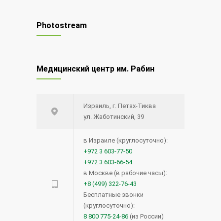
Чудо Шая
17768
Photostream
30.12.2021
Редкий вид рака — меланома
12614
Медицинский центр им. Рабин
глаза
20.08.2014
Израиль, г. Петах-Тиква
Синий лазер для удаления
12502
ул. Жаботинский, 39
опухолей и поражений голосовых
связок.
в Израиле (круглосуточно):
+972 3 603-77-50
15.12.2020
+972 3 603-66-54
в Москве (в рабочие часы):
Прием кроверазжижающих
12067
+8 (499) 322-76-43
препаратов возможен и перед
Бесплатные звонки
(круглосуточно):
операцией — новое исследование
8 800 775-24-86
(из России)