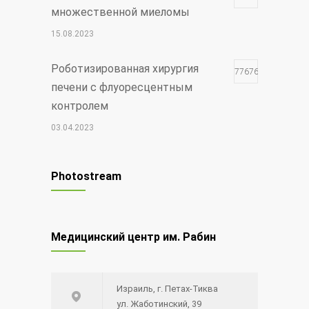
множественной миеломы
15.08.2023
Роботизированная хирургия
77676
печени с флуоресцентным
контролем
03.04.2023
Чудо Шая
17770
Photostream
30.12.2021
Редкий вид рака — меланома
12614
Медицинский центр им. Рабин
глаза
20.08.2014
Израиль, г. Петах-Тиква
Синий лазер для удаления
12502
ул. Жаботинский, 39