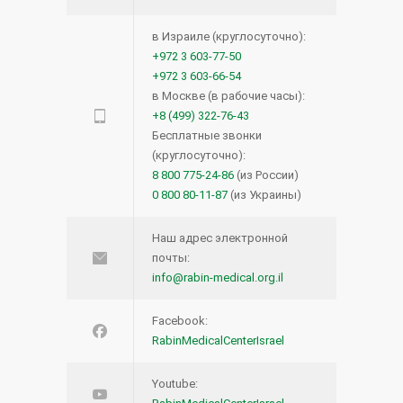
опухолей и поражений голосовых
связок.
в Израиле (круглосуточно):
+972 3 603-77-50
15.12.2020
+972 3 603-66-54
в Москве (в рабочие часы):
Прием кроверазжижающих
12067
+8 (499) 322-76-43
препаратов возможен и перед
Бесплатные звонки
(круглосуточно):
операцией — новое исследование
8 800 775-24-86
(из России)
27.04.2016
0 800 80-11-87
(из Украины)
Лимфома кожи: что нужно знать?
12059
Наш адрес электронной
почты:
16.08.2016
info@rabin-medical.org.il
Что такое виртуальная
11352
Facebook:
колоноскопия?
RabinMedicalCenterIsrael
19.12.2013
Youtube: