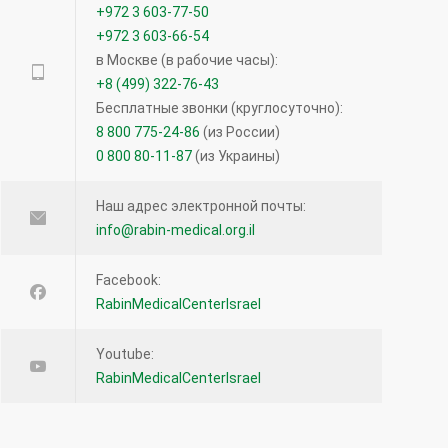
+972 3 603-77-50
15.12.2020
+972 3 603-66-54
в Москве (в рабочие часы):
Прием кроверазжижающих препаратов
+8 (499) 322-76-43
возможен и перед операцией — новое
Бесплатные звонки (круглосуточно):
исследование
8 800 775-24-86
(из России)
0 800 80-11-87
(из Украины)
12058
27.04.2016
Наш адрес электронной почты:
info@rabin-medical.org.il
Лимфома кожи: что нужно знать?
12049
Facebook:
RabinMedicalCenterIsrael
16.08.2016
Youtube:
Что такое виртуальная колоноскопия?
RabinMedicalCenterIsrael
11347
19.12.2013