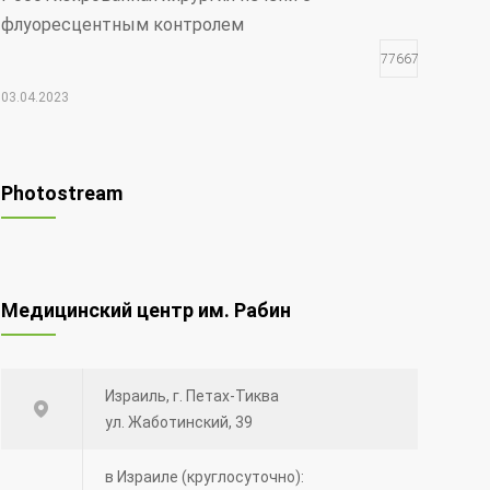
флуоресцентным контролем
77667
03.04.2023
Чудо Шая
17761
Photostream
30.12.2021
Редкий вид рака — меланома глаза
Медицинский центр им. Рабин
12605
20.08.2014
Израиль, г. Петах-Тиква
Синий лазер для удаления опухолей и
ул. Жаботинский, 39
поражений голосовых связок.
12495
в Израиле (круглосуточно):