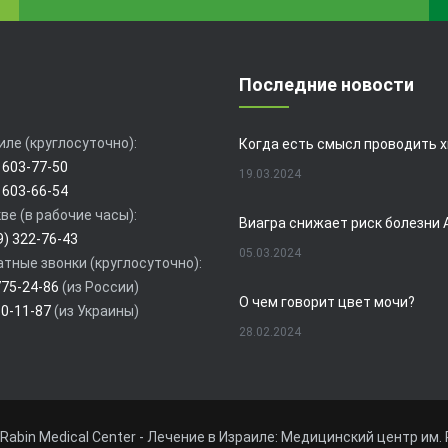
Последние новости
иле (круглосуточно):
 603-77-50
19.03.2024
 603-66-54
ве (в рабочие часы):
9) 322-76-43
05.03.2024
тные звонки (круглосуточно):
775-24-86
(из России)
О чем говорит цвет мочи?
80-11-87
(из Украины)
28.02.2024
19.02.2024
Rabin Medical Center - Лечение в Израиле: Медицинский центр им. 