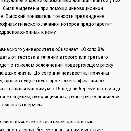
наружены в крови беременных женщин, взятой у них
ры были выделены при помощи инновационной
ов. Высокий показатель точности предвидения
рофилактического лечения, которое предотвратит
редрасположенных к нему.
Авивского университета объясняет: «Около 8%
ать от гестоза в течении второго или третьего
идет о тяжелом осложнении, подвергающем риску
гда даже жизнь. До сего дня неизвестны причины
я, однако существует простое и эффективное
ина, начиная максимум с 16 недели беременности и до
тся женщинам, находящимся в группе риска появления
ременность врача».
х биологических показателей, диагностика
ях: предыдущие беременности, самочувствие