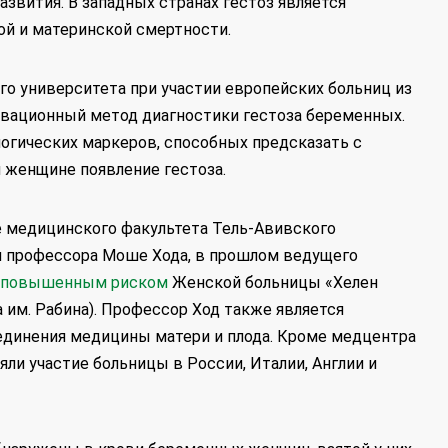
азвития. В западных странах гестоз является
ой и материнской смертности.
го университета при участии европейских больниц из
овационный метод диагностики гестоза беременных.
огических маркеров, способных предсказать с
и женщине появление гестоза.
е медицинского факультета Тель-Авивского
м профессора Моше Хода, в прошлом ведущего
с повышенным риском
Женской больницы «Хелен
 им. Рабина). Профессор Ход также является
единения медицины матери и плода. Кроме медцентра
яли участие больницы в России, Италии, Англии и