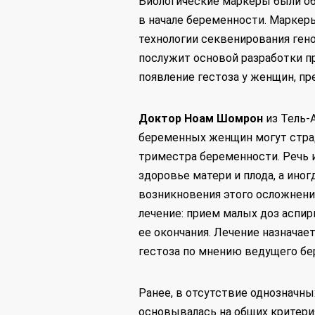
Биологические маркеры были об
в начале беременности. Марке
технологии секвенирования ген
послужит основой разработки п
появление гестоза у женщин, п
Доктор Ноам Шомрон
из Тель-
беременных женщин могут страд
триместра беременности. Речь 
здоровье матери и плода, а ино
возникновения этого осложнени
лечение: прием малых доз аспир
ее окончания. Лечение назначае
гестоза по мнению ведущего бе
Ранее, в отсутствие однозначны
основывалась на общих критери