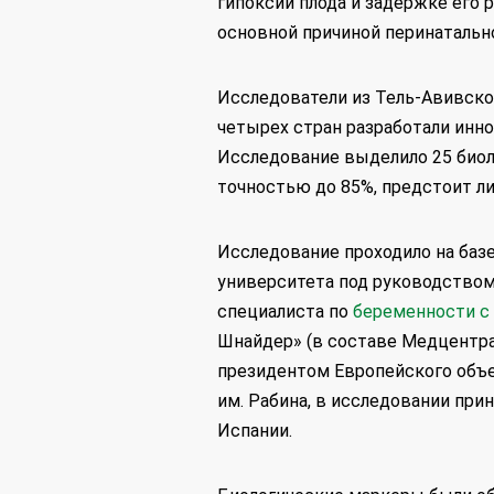
гипоксии плода и задержке его р
основной причиной перинатальн
Исследователи из Тель-Авивско
четырех стран разработали инн
Исследование выделило 25 биол
точностью до 85%, предстоит л
Исследование проходило на баз
университета под руководство
специалиста по
беременности 
Шнайдер» (в составе Медцентра
президентом Европейского объ
им. Рабина, в исследовании прин
Испании.