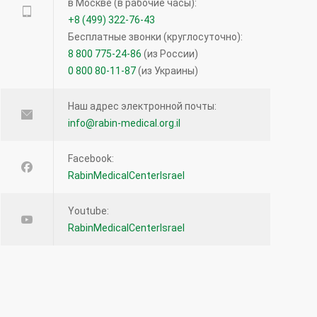
в Москве (в рабочие часы):
Прием кроверазжижающих препаратов
+8 (499) 322-76-43
возможен и перед операцией — новое
Бесплатные звонки (круглосуточно):
исследование
8 800 775-24-86
(из России)
0 800 80-11-87
(из Украины)
12066
27.04.2016
Наш адрес электронной почты:
info@rabin-medical.org.il
Лимфома кожи: что нужно знать?
12057
Facebook:
RabinMedicalCenterIsrael
16.08.2016
Youtube:
Что такое виртуальная колоноскопия?
RabinMedicalCenterIsrael
11350
19.12.2013
Несколько фактов о Кейтруде и
иммунотерапевтических препаратах при