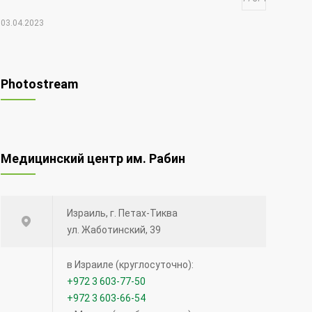
03.04.2023
Чудо Шая
17768
Photostream
30.12.2021
Редкий вид рака — меланома глаза
Медицинский центр им. Рабин
12612
20.08.2014
Израиль, г. Петах-Тиква
Синий лазер для удаления опухолей и
ул. Жаботинский, 39
поражений голосовых связок.
12502
в Израиле (круглосуточно):
+972 3 603-77-50
15.12.2020
+972 3 603-66-54