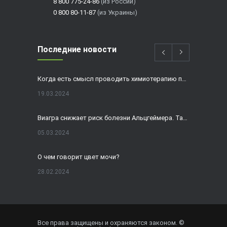
8 800 775-24-86
(из России)
0 800 80-11-87
(из Украины)
Последние новости
Когда есть смысл проводить химиотерапию при раке толстой кишки?
19.03.2024
Виагра снижает риск болезни Альцгеймера. Так ли это?
05.03.2024
О чем говорит цвет мочи?
28.02.2024
Домашнее УЗИ — израильская разработка, покоряющая мир
19.02.2024
Все права защищены и охраняются законом. ©