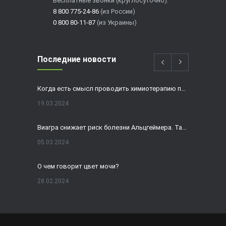
Бесплатные звонки (круглосуточно):
8 800 775-24-86
(из России)
0 800 80-11-87
(из Украины)
Последние новости
Когда есть смысл проводить химиотерапию при раке толстой кишки?
19.03.2024
Виагра снижает риск болезни Альцгеймера. Так ли это?
05.03.2024
О чем говорит цвет мочи?
28.02.2024
Домашнее УЗИ — израильская разработка, покоряющая мир
19.02.2024