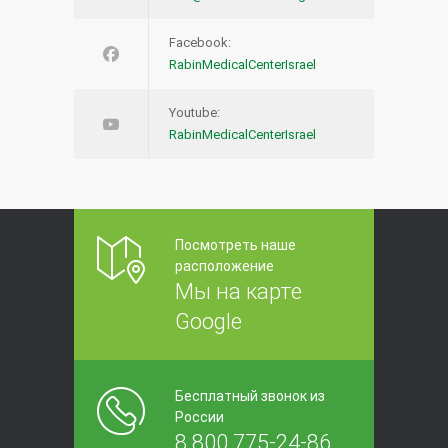
Facebook:
RabinMedicalCenterIsrael
Youtube:
RabinMedicalCenterIsrael
Посмотреть наше
расположение
Мы на карте
Google
Бесплатный звонок из
России
8 800 775-24-86