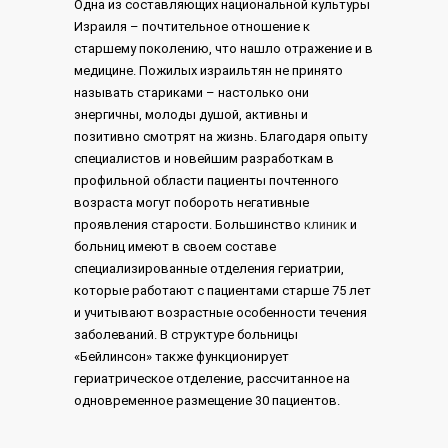
Одна из составляющих национальной культуры
Израиля – почтительное отношение к
старшему поколению, что нашло отражение и в
медицине. Пожилых израильтян не принято
называть стариками – настолько они
энергичны, молоды душой, активны и
позитивно смотрят на жизнь. Благодаря опыту
специалистов и новейшим разработкам в
профильной области пациенты почтенного
возраста могут побороть негативные
проявления старости. Большинство
клиник
и
больниц имеют в своем составе
специализированные отделения гериатрии,
которые работают с пациентами старше 75 лет
и учитывают возрастные особенности течения
заболеваний. В структуре больницы
«Бейлинсон» также функционирует
гериатрическое отделение, рассчитанное на
одновременное размещение 30 пациентов.