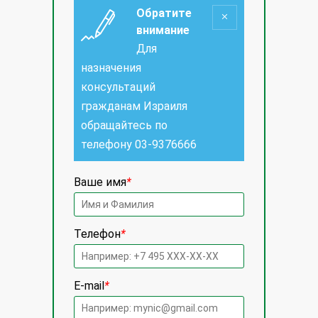
Обратите
внимание
Для
назначения
консультаций
гражданам Израиля
обращайтесь по
телефону
03-9376666
Ваше имя
*
Телефон
*
E-mail
*