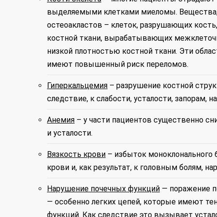
выделяемыми клетками миеломы. Вещества,
остеоакластов – клеток, разрушающих кость
костной ткани, вырабатывающих межклеточно
низкой плотностью костной ткани. Эти обл
имеют повышенный риск переломов.
Гиперкальцемия
– разрушение костной струк
следствие, к слабости, усталости, запорам, 
Анемия
– у части пациентов существенно сни
и усталости.
Вязкость крови
– избыток моноклонального 
крови и, как результат, к головным болям, н
Нарушение почечных функций
— поражение п
— особенно легких цепей, которые имеют те
функций. Как следствие это вызывает устало