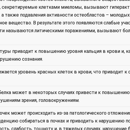
 секретируемые клетками миеломы, вызывают гиперак
, а также подавления активности остеобластов – молодых
е вещество. В результате этого появляются слабые учас
асти называются литическими поражениями, вызывают бол
туры приводит к повышению уровня кальция в крови и, к
нарушению сознания.
жается уровень красных клеток в крови, что приводит к 
белка может в некоторых случаях привести к повышению
арушениям зрения, головокружениям.
очек может происходить из-за патологического отложени
нденцию собираться в почках и приводить к нарушению п
сть, слабость, тошноту и, в тяжелых случаях, нарушение 