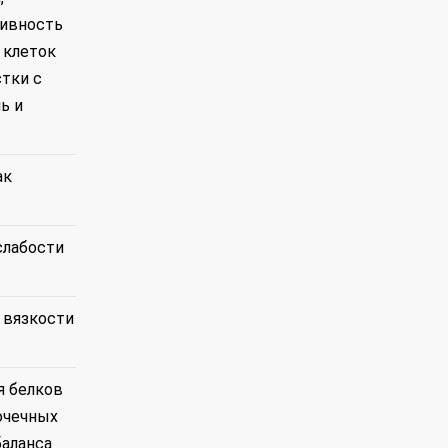
тивность
 клеток
тки с
ь и
ак
слабости
 вязкости
я белков
очечных
баланса