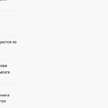
руются по
рови
мозге
ения в
нтра