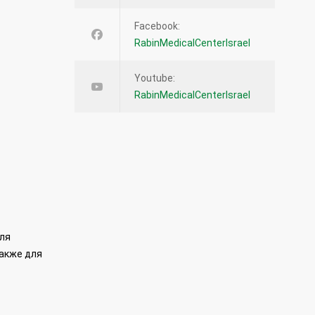
Facebook:
RabinMedicalCenterIsrael
Youtube:
RabinMedicalCenterIsrael
ля
также для