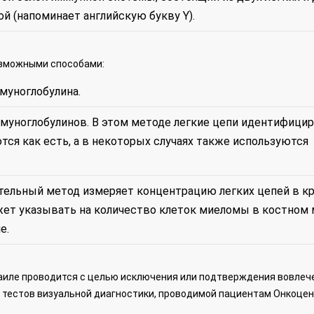
й (напоминает английскую букву Y).
озможными способами:
муноглобулина.
муноглобулинов. В этом методе легкие цепи идентифици
ся как есть, а в некоторых случаях также используются
ительный метод измеряет концентрацию легких цепей в к
жет указывать на количество клеток миеломы в костном 
е.
аиле проводится с целью исключения или подтверждения вовлеч
и тестов визуальной диагностики, проводимой пациентам Онкоце