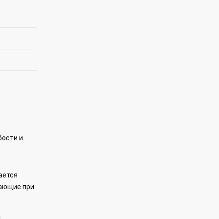
бости и
ается
дающие при
,