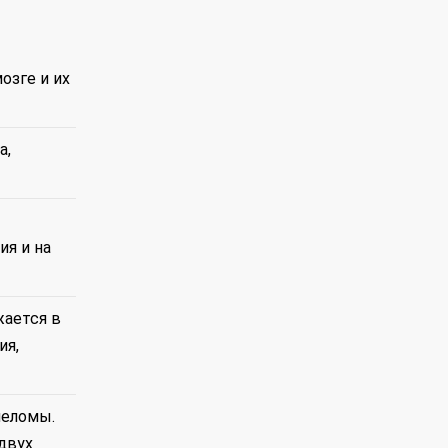
озге и их
а,
ия и на
жается в
ия,
иеломы.
двух