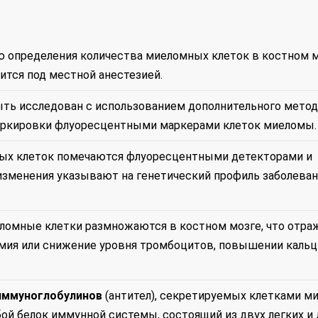
ью определения количества миеломных клеток в костном м
ится под местной анестезией.
ыть исследован с использованием дополнительного метод
 маркировки флуоресцентными маркерами клеток миеломы.
ных клеток помечаются флуоресцентными детекторами и
изменения указывают на генетический профиль заболеван
еломные клетки размножаются в костном мозге, что отра
емия или снижение уровня тромбоцитов, повышении кальц
 иммуноглобулинов
(антител), секретируемых клетками м
ой белок иммунной системы, состоящий из двух легких и 