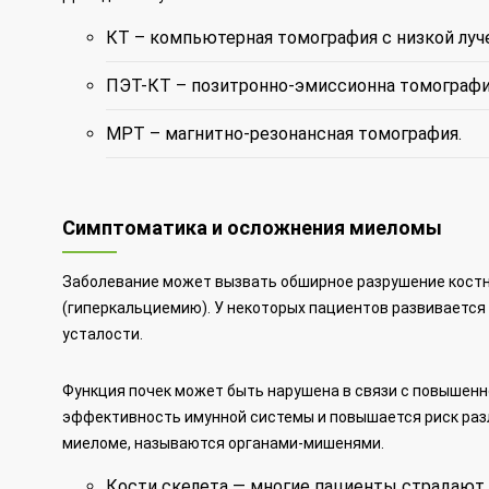
КТ – компьютерная томография с низкой луче
ПЭТ-КТ – позитронно-эмиссионна томографи
МРТ – магнитно-резонансная томография.
Симптоматика и осложнения миеломы
Заболевание может вызвать обширное разрушение костных
(гиперкальциемию). У некоторых пациентов развивается
усталости.
Функция почек может быть нарушена в связи с повышенн
эффективность имунной системы и повышается риск разл
миеломе, называются органами-мишенями.
Кости скелета
— многие пациенты страдают 