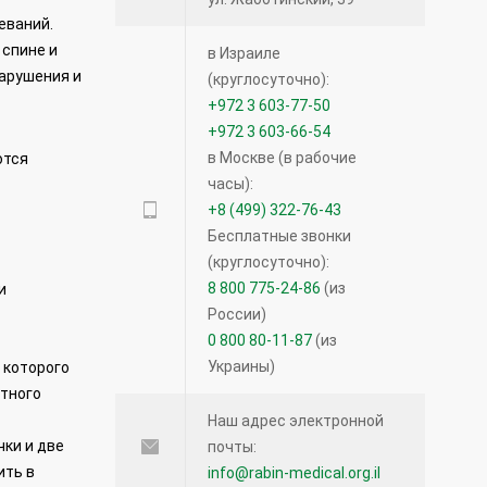
еваний.
 спине и
в Израиле
нарушения и
(круглосуточно):
+972 3 603-77-50
+972 3 603-66-54
в Москве (в рабочие
ются
часы):
+8 (499) 322-76-43
Бесплатные звонки
(круглосуточно):
8 800 775-24-86
(из
и
России)
0 800 80-11-87
(из
Украины)
 которого
етного
Наш адрес электронной
ки и две
почты:
ить в
info@rabin-medical.org.il