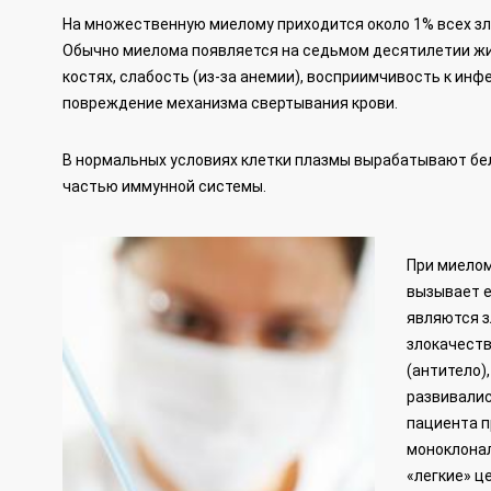
На множественную миелому приходится около 1% всех зл
Обычно миелома появляется на седьмом десятилетии жи
костях, слабость (из-за анемии), восприимчивость к ин
повреждение механизма свертывания крови.
В нормальных условиях клетки плазмы вырабатывают бел
частью иммунной системы.
При миелом
вызывает е
являются з
злокачеств
(антитело)
развивалис
пациента п
моноклонал
«легкие» ц