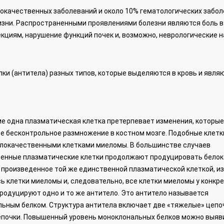
окачественных заболеваний и около 10% гематологических забол
зни. Распространенными проявлениями болезни являются боль в
фекциям, нарушение функций почек и, возможно, неврологические 
ки (антитела) разных типов, которые выделяются в кровь и явля
е одна плазматическая клетка претерпевает изменения, которые
е беcконтрольное размножение в костном мозге. Подобные клетк
локачественными клетками миеломы. В большинстве случаев
енные плазматические клетки продолжают продуцировать белок
, ​​произведенное той же единственной плазматической клеткой, из
ь клетки миеломы и, следовательно, все клетки миеломы у конкр
родуцируют одно и то же антитело. Это антитело называется
ьным белком. Структура антитела включает две «тяжелые» цепоч
епочки. Повышенный уровень моноклональных белков можно выяв