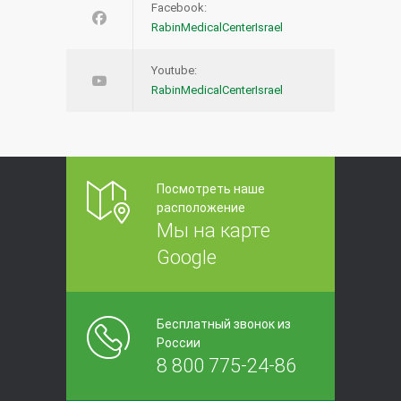
Facebook:
RabinMedicalCenterIsrael
Youtube:
RabinMedicalCenterIsrael
Посмотреть наше
расположение
Мы на карте
Google
Бесплатный звонок из
России
8 800 775-24-86