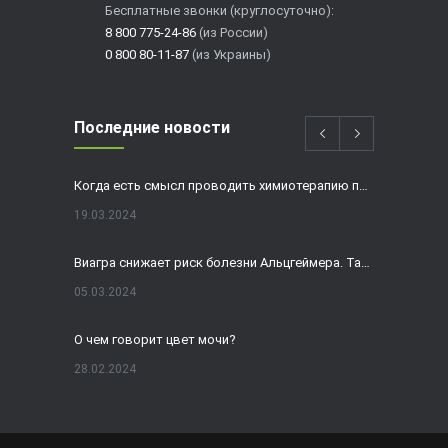
Бесплатные звонки (круглосуточно):
8 800 775-24-86
(из России)
0 800 80-11-87
(из Украины)
Последние новости
Когда есть смысл проводить химиотерапию при раке толстой кишки?
19.03.2024
Виагра снижает риск болезни Альцгеймера. Так ли это?
05.03.2024
О чем говорит цвет мочи?
28.02.2024
Домашнее УЗИ — израильская разработка, покоряющая мир
19.02.2024