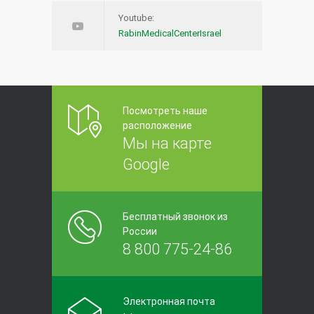
Youtube:
RabinMedicalCenterIsrael
Посмотреть наше
расположение
Мы на карте
Google
Бесплатный звонок из
России
8 800 775-24-86
Электронная почта