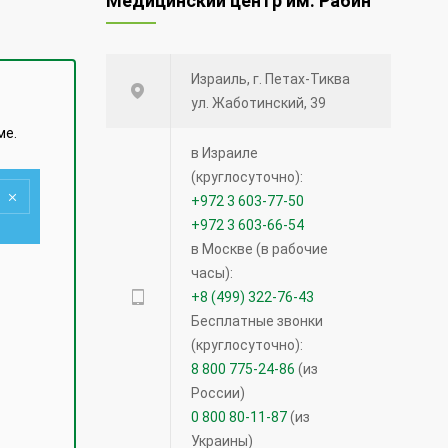
Медицинский центр им. Рабин
Израиль, г. Петах-Тиква
ул. Жаботинский, 39
ме.
в Израиле
(круглосуточно):
+972 3 603-77-50
+972 3 603-66-54
в Москве (в рабочие
часы):
+8 (499) 322-76-43
Бесплатные звонки
(круглосуточно):
8 800 775-24-86
(из
России)
0 800 80-11-87
(из
Украины)