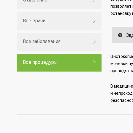
позволяет 
остановку 
Все врачи
Зад
Все заболевания
Цистокопия
Все процедуры
мочевой пу
проводятся
В медицин
и непрохо
безопаснос