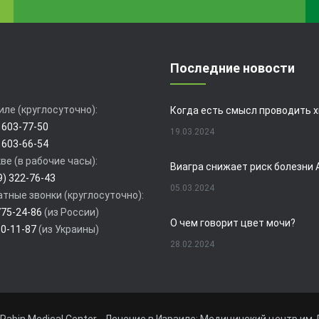
Последние новости
иле (круглосуточно):
 603-77-50
19.03.2024
 603-66-54
ве (в рабочие часы):
9) 322-76-43
05.03.2024
тные звонки (круглосуточно):
775-24-86
(из России)
О чем говорит цвет мочи?
80-11-87
(из Украины)
28.02.2024
19.02.2024