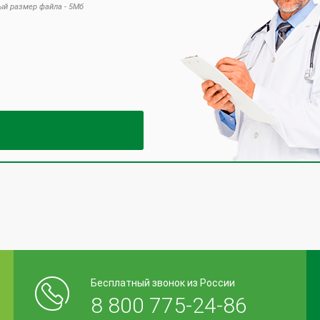
й размер файла - 5Мб
 это поле пустым.
Бесплатный звонок из России
8 800 775-24-86