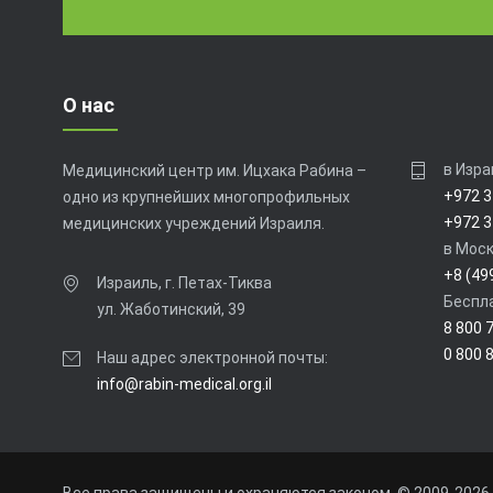
О нас
в Изра
Медицинский центр им. Ицхака Рабина –
+972 3
одно из крупнейших многопрофильных
+972 3
медицинских учреждений Израиля.
в Моск
+8 (49
Израиль, г. Петах-Тиква
Беспла
ул. Жаботинский, 39
8 800 
0 800 
Наш адрес электронной почты:
info@rabin-medical.org.il