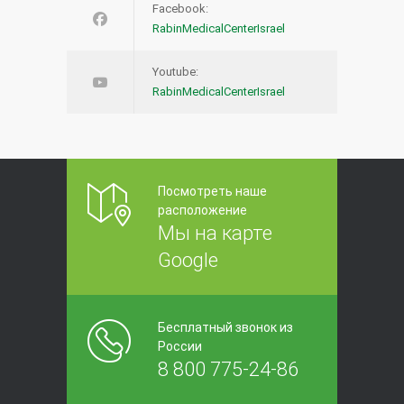
Facebook:
RabinMedicalCenterIsrael
Youtube:
RabinMedicalCenterIsrael
Посмотреть наше
расположение
Мы на карте
Google
Бесплатный звонок из
России
8 800 775-24-86