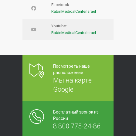
Facebook:
RabinMedicalCenterIsrael
Youtube:
RabinMedicalCenterIsrael
Посмотреть наше
расположение
Мы на карте
Google
Бесплатный звонок из
России
8 800 775-24-86