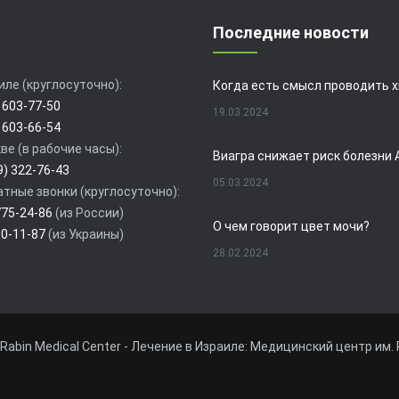
Последние новости
иле (круглосуточно):
 603-77-50
19.03.2024
 603-66-54
ве (в рабочие часы):
9) 322-76-43
05.03.2024
тные звонки (круглосуточно):
775-24-86
(из России)
О чем говорит цвет мочи?
80-11-87
(из Украины)
28.02.2024
19.02.2024
Rabin Medical Center - Лечение в Израиле: Медицинский центр им. 
01.02.2024