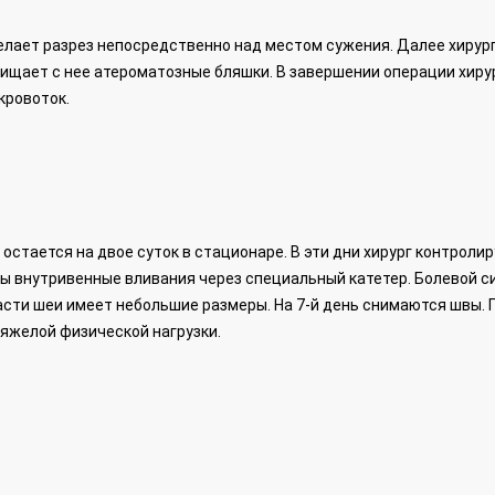
елает разрез непосредственно над местом сужения. Далее хирур
счищает с нее атероматозные бляшки. В завершении операции хиру
кровоток.
стается на двое суток в стационаре. В эти дни хирург контроли
ы внутривенные вливания через специальный катетер. Болевой 
асти шеи имеет небольшие размеры. На 7-й день снимаются швы. 
тяжелой физической нагрузки.