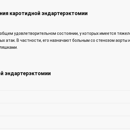
ения каротидной эндартерэктомии
 общем удовлетворительном состоянии, у которых имеется тяжел
х атак. В частности, его назначают больным со стенозом аорты и
ляшками.
ой эндартерэктомии