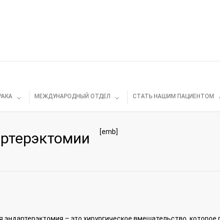
РАКА
МЕЖДУНАРОДНЫЙ ОТДЕЛ
СТАТЬ НАШИМ ПАЦИЕНТОМ
[emb]
артерэктомии
 эндартерэктомия – это хирургическое вмешательство, которое 