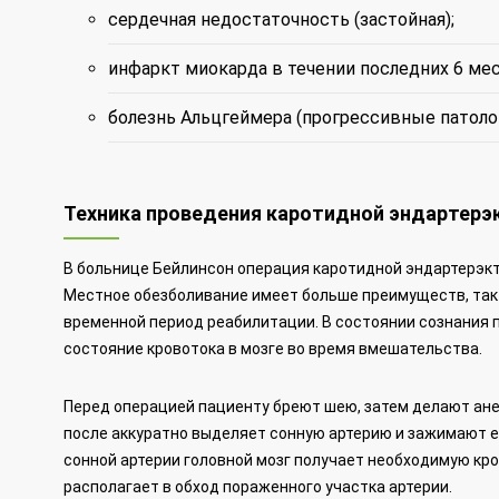
сердечная недостаточность (застойная);
инфаркт миокарда в течении последних 6 ме
болезнь Альцгеймера (прогрессивные патолог
Техника проведения каротидной эндартерэ
В больнице Бейлинсон операция каротидной эндартерэкт
Местное обезболивание имеет больше преимуществ, так
временной период реабилитации. В состоянии сознания 
состояние кровотока в мозге во время вмешательства.
Перед операцией пациенту бреют шею, затем делают ане
после аккуратно выделяет сонную артерию и зажимают ее
сонной артерии головной мозг получает необходимую кро
располагает в обход пораженного участка артерии.