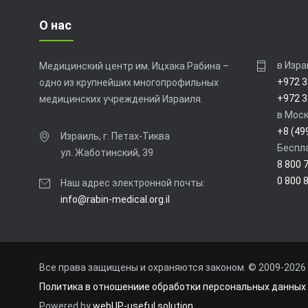
О нас
в Изра
Медицинский центр им. Ицхака Рабина –
+972 3
одно из крупнейших многопрофильных
+972 3
медицинских учреждений Израиля.
в Моск
+8 (49
Израиль, г. Петах-Тиква
Беспла
ул. Жаботинский, 39
8 800 
0 800 
Наш адрес электронной почты:
info@rabin-medical.org.il
Все права защищены и охраняются законом. © 2009-
2026
Политика в отношениие обработки персональных данных
Powered by
webUP-useful solution