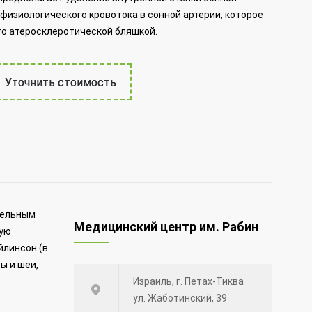
физиологического кровотока в сонной артерии, которое
го атеросклеротической бляшкой.
Уточнить стоимость
тельным
Медицинский центр им. Рабин
ную
йлинсон (в
ы и шеи,
Израиль, г. Петах-Тиква
ул. Жаботинский, 39