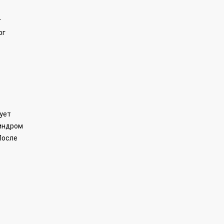
г
рг
рует
синдром
После