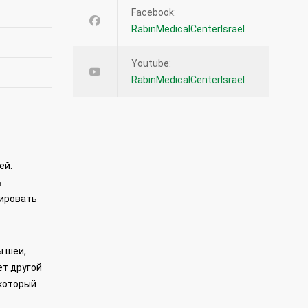
Facebook:
RabinMedicalCenterIsrael
Youtube:
RabinMedicalCenterIsrael
ей.
ь
лировать
ы шеи,
ет другой
 который