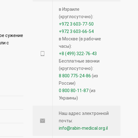
в Израиле
(круглосуточно):
+972 3 603-77-50
+972 3 603-66-54
ое сужение
в Москве (в рабочие
ли с
часы):
+8 (499) 322-76-43
Бесплатные звонки
(круглосуточно):
8 800 775-24-86
(из
России)
0 800 80-11-87
(из
Украины)
Наш адрес электронной
почты:
info@rabin-medical.org.il