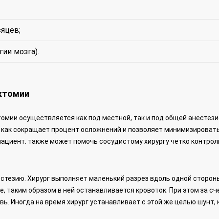
сяцев;
ии мозга).
ктомии
омии осуществляется как под местной, так и под общей анестези
 как сокращает процент осложнений и позволяет минимизироват
пациент. также может помочь сосудистому хирургу четко контро
стезию. Хирург выполняет маленький разрез вдоль одной сторон
, таким образом в ней останавливается кровоток. При этом за сч
вь. Иногда на время хирург устанавливает с этой же целью шунт,