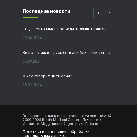
Последние новости
Когда есть смысл проводить химиотерапию при раке толстой кишки?
19.03.2024
Виагра снижает риск болезни Альцгеймера. Так ли это?
05.03.2024
О чем говорит цвет мочи?
28.02.2024
Домашнее УЗИ — израильская разработка, покоряющая мир
19.02.2024
Все права защищены и охраняются законом. ©
2009-
2026
Rabin Medical Center - Лечение в
Внематочная беременность спасла от редкого вида онкологии
Израиле: Медицинский центр им. Рабина.
Политика в отношениие обработки
01.02.2024
персональных данных