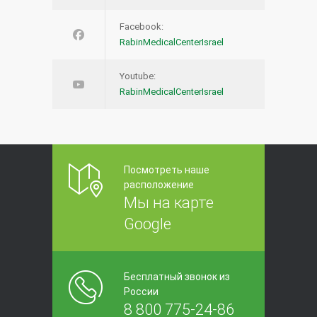
Facebook:
RabinMedicalCenterIsrael
Youtube:
RabinMedicalCenterIsrael
Посмотреть наше
расположение
Мы на карте
Google
Бесплатный звонок из
России
8 800 775-24-86