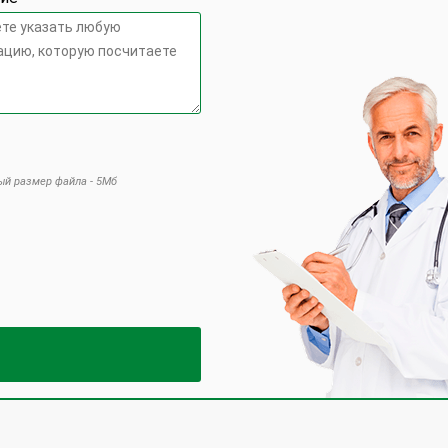
й размер файла - 5Мб
 это поле пустым.