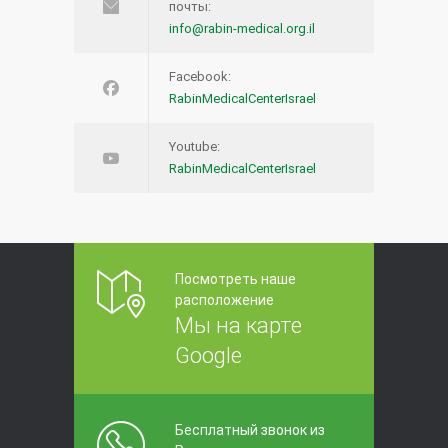
почты:
info@rabin-medical.org.il
Facebook:
RabinMedicalCenterIsrael
Youtube:
RabinMedicalCenterIsrael
Посмотреть наше
расположение
Мы на карте
Google
Бесплатный звонок из