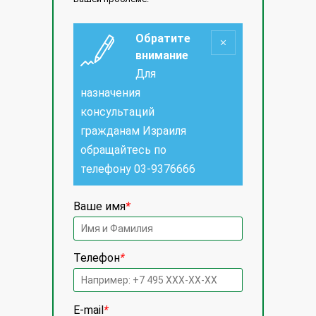
Обратите
внимание
Для
назначения
консультаций
гражданам Израиля
обращайтесь по
телефону
03-9376666
Ваше имя
*
Телефон
*
E-mail
*