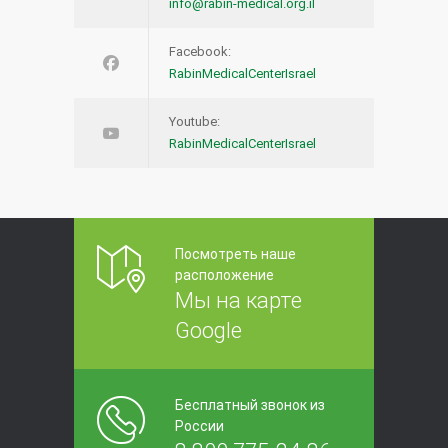
info@rabin-medical.org.il
Facebook:
RabinMedicalCenterIsrael
Youtube:
RabinMedicalCenterIsrael
Посмотреть наше
расположение
Мы на карте
Google
Бесплатный звонок из
России