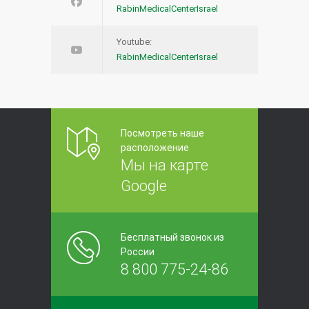
RabinMedicalCenterIsrael
Youtube:
RabinMedicalCenterIsrael
Посмотреть наше
расположение
Мы на карте
Google
Бесплатный звонок из
России
8 800 775-24-86