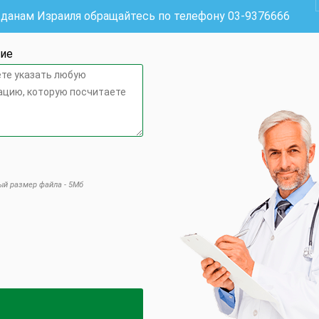
жданам Израиля обращайтесь по телефону
03-9376666
ие
й размер файла - 5Мб
 это поле пустым.