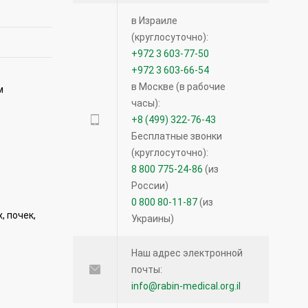
в Израиле
(круглосуточно):
+972 3 603-77-50
+972 3 603-66-54
в Москве (в рабочие
м
часы):
+8 (499) 322-76-43
Бесплатные звонки
(круглосуточно):
8 800 775-24-86
(из
России)
0 800 80-11-87
(из
, почек,
Украины)
Наш адрес электронной
почты:
info@rabin-medical.org.il