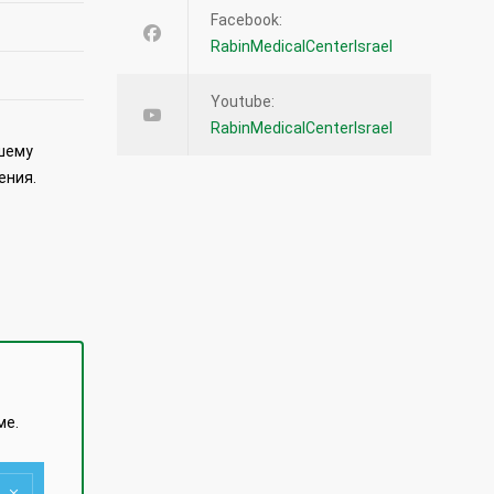
Facebook:
RabinMedicalCenterIsrael
Youtube:
RabinMedicalCenterIsrael
йшему
ения.
ме.